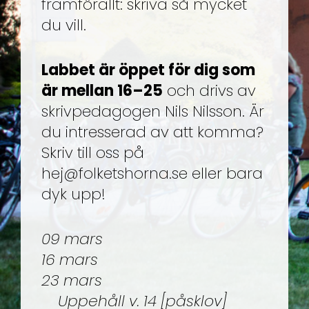
framförallt: skriva så mycket
du vill.
Labbet är öppet för dig som
är mellan 16–25
och drivs av
skrivpedagogen Nils Nilsson.
Är
du intresserad av att komma?
Skriv till oss på
hej@folketshorna.se eller bara
dyk upp!
09 mars
16 mars
23 mars
Uppehåll v. 14 [påsklov]