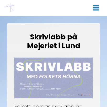
Skrivlabb på
Mejeriet i Lund
Folkets hörnas skrivlabb är